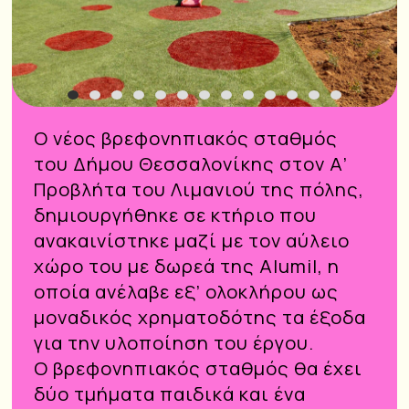
1
2
3
4
5
6
7
8
9
10
11
12
13
O νέος βρεφονηπιακός σταθμός
του Δήμου Θεσσαλονίκης στον Α’
Προβλήτα του Λιμανιού της πόλης,
δημιουργήθηκε σε κτήριο που
ανακαινίστηκε μαζί με τον αύλειο
χώρο του με δωρεά της Alumil, η
οποία ανέλαβε εξ’ ολοκλήρου ως
μοναδικός χρηματοδότης τα έξοδα
για την υλοποίηση του έργου.
Ο βρεφονηπιακός σταθμός θα έχει
δύο τμήματα παιδικά και ένα