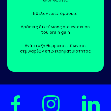
εκδηλώσεις
Εθελοντικές δράσεις
Δράσεις δικτύωσης για ενίσχυση
του brain gain
Ανάπτυξη θερμοκοιτίδων και
σεμιναρίων επιχειρηματικότητας