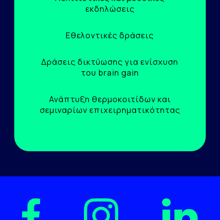
εκδηλώσεις
Εθελοντικές δράσεις
Δράσεις δικτύωσης για ενίσχυση
του brain gain
Ανάπτυξη θερμοκοιτίδων και
σεμιναρίων επιχειρηματικότητας